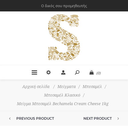
Ο δικός σου προμηθευτής
(0)
Αρχική σελίδα
/
Μείγματα
/
Μπεσαμέλ
/
Μπεσαμέλ Κλασικό
/
Μείγμα Μπεσαμέλ Bechamela Cream Cheese 1kg
PREVIOUS PRODUCT
NEXT PRODUCT