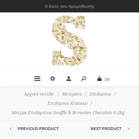
Ο δικός σου προμηθευτής
(0)
Αρχική σελίδα
/
Μείγματα
/
Επιδόρπια
/
Επιδόρπιο Κλασικό
/
Μείγμα Επιδόρπιου Soufflé & Brownies Chocolate 0.5kg
PREVIOUS PRODUCT
NEXT PRODUCT