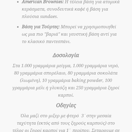
American Brownies:
Η τέλεια βάση για ατομικά
κεράσματα, συνοδευτικά καφέ ή βάση για
πλούσια sundaes.
Βάση για Τούρτες:
Μπορεί να χρησιμοποιηθεί
ως μια πιο "βαριά" και γευστική βάση αντί για
το κλασικό παντεσπάνι.
Δοσολογία
Στα 1.000 γραμμάρια μείγμα, 1.000 γραμμάρια νερό,
80 γραμμάρια σπορέλαιο, 80 γραμμάρια σοκολάτα
(λιωμένη), 10 γραμμάρια baking powder, 100
γραμμάρια μέλι ή γλυκόζη και 250 γραμμάρια ξηροί
καρποί.
Οδηγίες
Όλα μαζί στο μιξερ με φτερό 3΄στην μεσαία
ταχύτητα (εκτός από τους ξηρούς καρπούς) στο
τέλος οι ξηροί καρποί για 1΄ περίπου. Σεταρουμε σε