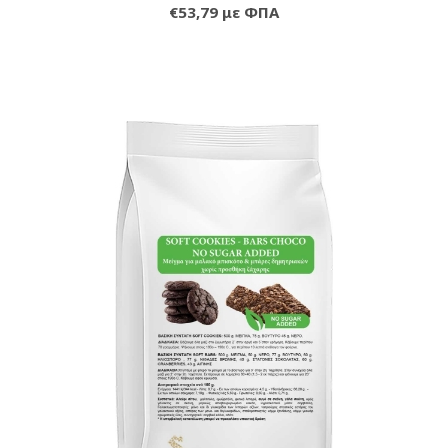
€53,79 με ΦΠΑ