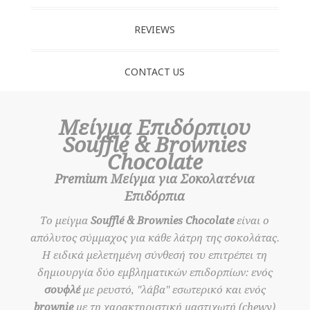
REVIEWS
CONTACT US
Μείγμα Επιδόρπιου
Soufflé & Brownies
Chocolate
Premium Μείγμα για Σοκολατένια
Επιδόρπια
Το μείγμα
Soufflé & Brownies Chocolate
είναι ο
απόλυτος σύμμαχος για κάθε λάτρη της σοκολάτας.
Η ειδικά μελετημένη σύνθεσή του επιτρέπει τη
δημιουργία δύο εμβληματικών επιδορπίων: ενός
σουφλέ
με ρευστό, "λάβα" εσωτερικό και ενός
brownie
με τη χαρακτηριστική μαστιχωτή (chewy)