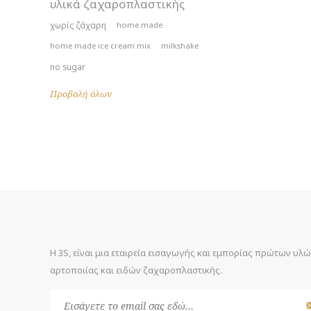
υλικά ζαχαροπλαστικής
χωρίς ζάχαρη
home made
home made ice cream mix
milkshake
no sugar
Προβολή όλων
Η 3S, είναι μια εταιρεία εισαγωγής και εμπορίας πρώτων υλ
αρτοποιίας και ειδών ζαχαροπλαστικής.