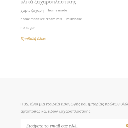
υλικά ζαχαροπλαστικής
χωρίς ζάχαρη
home made
home made ice cream mix
milkshake
no sugar
Προβολή όλων
Η 3S, είναι μια εταιρεία εισαγωγής και εμπορίας πρώτων υλ
αρτοποιίας και ειδών ζαχαροπλαστικής.