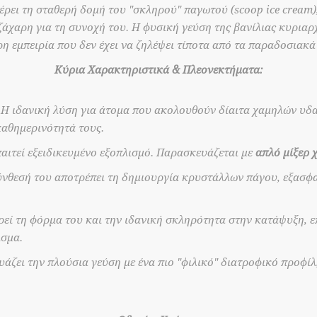
ρει τη σταθερή δομή του "σκληρού" παγωτού (scoop ice cream)
ζάχαρη για τη συνοχή του. Η φυσική γεύση της βανίλιας κυριαρχ
η εμπειρία που δεν έχει να ζηλέψει τίποτα από τα παραδοσιακά
Κύρια Χαρακτηριστικά & Πλεονεκτήματα:
Η ιδανική λύση για άτομα που ακολουθούν δίαιτα χαμηλών υδ
καθημερινότητά τους.
αιτεί εξειδικευμένο εξοπλισμό. Παρασκευάζεται με
απλό μίξερ 
ύνθεσή του αποτρέπει τη δημιουργία κρυστάλλων πάγου, εξασφ
εί τη φόρμα του και την ιδανική σκληρότητα στην κατάψυξη, ε
ισμα.
άζει την πλούσια γεύση με ένα πιο "φιλικό" διατροφικό προφίλ