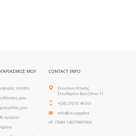
ΟΓΑΡΙΑΣΜΌΣ ΜΟΥ
CONTACT INFO
οφορίες πελάτη
Ελευσίνα Αττικής,
Ελευθερίου Βενιζέλου 11
ιευθύνσεις μου
+(30) 210 55 46 501
αραγγελίες μου
info@3s.supplies
θι αγορών
ΑΡ. ΓΕΜΗ 143379007000
ημένα