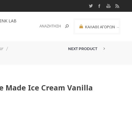
INK LAB
ΚΑΛΆΘΙ ΑΓΟΡΏΝ
(0)
ΜΕΡΙΚΌ ΣΎΝΟΛΟ:
ar
/
NEXT PRODUCT
ΜΕΊΓΜΑ ΠΑΓΩΤΟΎ HOME MADE IC...
 Made Ice Cream Vanilla