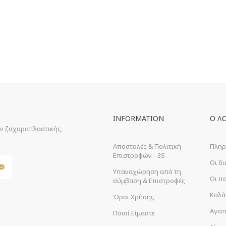
INFORMATION
Ο Λ
ών ζαχαροπλαστικής,
Αποστολές & Πολιτική
Πληρ
Επιστροφών - 3S
Οι δ
Υπαναχώρηση από τη
Οι π
σύμβαση & Επιστροφές
Καλά
Όροι Χρήσης
Αγαπ
Ποιοί Είμαστε