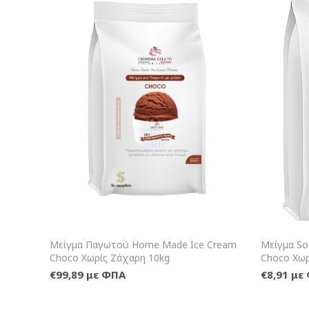
+Καλάθι
Μείγμα Παγωτού Home Made Ice Cream
Μείγμα So
Choco Χωρίς Ζάχαρη 10kg
Choco Χωρ
€99,89 με ΦΠΑ
€8,91 με