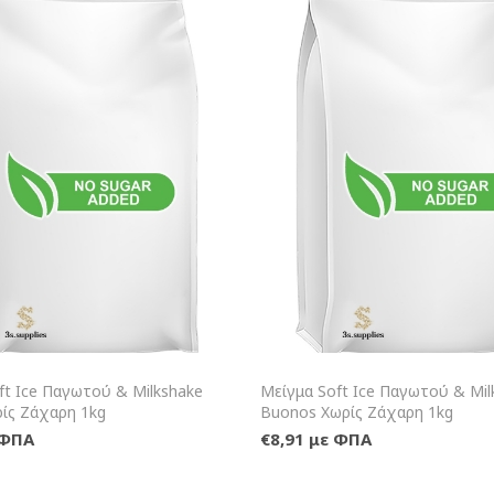
+Καλάθι
+Κ
ft Ice Παγωτού & Milkshake
Μείγμα Soft Ice Παγωτού & Mil
ίς Ζάχαρη 1kg
Buonos Χωρίς Ζάχαρη 1kg
 ΦΠΑ
€8,91 με ΦΠΑ