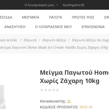
Ο λογαριασμός μου
Αγαπημένα
(0)
 ΣΕΛΊΔΑ
ΜΕΊΓΜΑΤΑ
ΠΑΓΩΤΆ
ΠΡΏΤΕΣ ΎΛΕΣ
DR
ΑΝΑΖΉΤΗΣΗ
Ο ΛΟΓΑΡΙΑΣΜΌΣ ΜΟΥ
ΕΠΙΚΟΙΝΩΝΊΑ
ική σελίδα
/
Παγωτά
/
Παγωτό Μίξερ
/
Παγωτό Μίξερ No Sug
Μείγμα Παγωτού Home Made Ice Cream Vanilla Χωρίς Ζάχαρη 10kg
Μείγμα Παγωτού Home
Χωρίς Ζάχαρη 10kg
Κατασκευαστής:
3S
ΚΩΔΙΚΟΣ ΠΡΟΪΟΝΤΟΣ:
1015-10