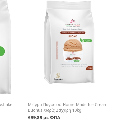
αλάθι
+Καλάθι
kshake
Μείγμα Παγωτού Home Made Ice Cream
Buonus Χωρίς Ζάχαρη 10kg
€99,89 με ΦΠΑ