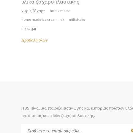
υλικά ζαχαροπλαστικής
χωρίς ζάχαρη
home made
home made ice cream mix
milkshake
no sugar
Προβολή όλων
Η 3S, είναι μια εταιρεία εισαγωγής και εμπορίας πρώτων υλ
αρτοποιίας και ειδών ζαχαροπλαστικής.