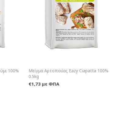
αλάθι
+Καλάθι
ζύμι 100%
Μείγμα Αρτοποιίας Eazy Ciapatta 100%
0.5kg
€1,73 με ΦΠΑ