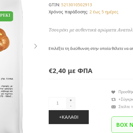
GTIN:
5213010502913
Χρόνος παράδοσης:
2 έως 5 ημέρες
Τσουρέκι με αυθεντικά αρώματα Ανατολ
Επιλέξτε τη διεύθυνση στην οποία θέλετε να α
€2,40 με ΦΠΑ
Προσθή
+Σύγκρι
+
-
Στείλτε 
+ΚΑΛΆΘΙ
BOX 