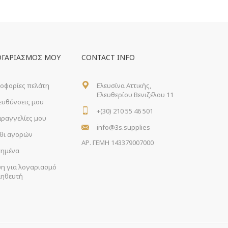
ΟΓΑΡΙΑΣΜΌΣ ΜΟΥ
CONTACT INFO
οφορίες πελάτη
Ελευσίνα Αττικής,
Ελευθερίου Βενιζέλου 11
ιευθύνσεις μου
+(30) 210 55 46 501
αραγγελίες μου
info@3s.supplies
θι αγορών
ΑΡ. ΓΕΜΗ 143379007000
ημένα
ση για λογαριασμό
ηθευτή