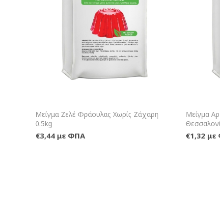
+Καλάθι
Μείγμα Ζελέ Φράουλας Χωρίς Ζάχαρη
Μείγμα Αρ
0.5kg
Θεσσαλονί
€3,44 με ΦΠΑ
€1,32 με