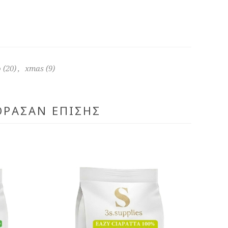
ο
(20)
,
xmas
(9)
ΌΡΑΣΑΝ ΕΠΊΣΗΣ