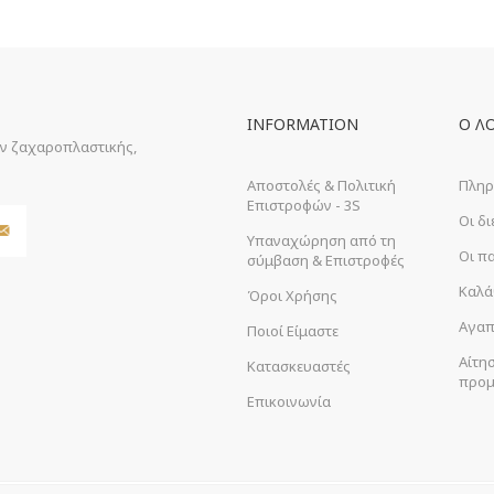
INFORMATION
Ο Λ
ών ζαχαροπλαστικής,
Αποστολές & Πολιτική
Πληρ
Επιστροφών - 3S
Οι δ
Υπαναχώρηση από τη
Οι π
σύμβαση & Επιστροφές
Καλά
Όροι Χρήσης
Αγαπ
Ποιοί Είμαστε
Αίτη
Κατασκευαστές
προμ
Επικοινωνία