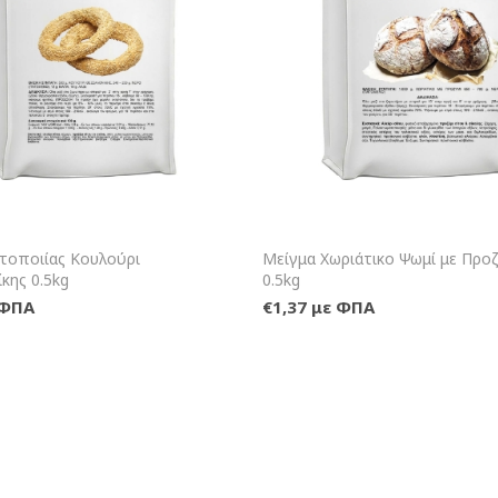
+Καλάθι
+Κ
τοποιίας Κουλούρι
Μείγμα Χωριάτικο Ψωμί με Προ
κης 0.5kg
0.5kg
 ΦΠΑ
€1,37 με ΦΠΑ