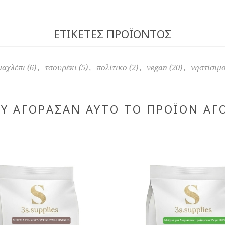
ΕΤΙΚΈΤΕΣ ΠΡΟΪΌΝΤΟΣ
μαχλέπι
(6)
,
τσουρέκι
(5)
,
πολίτικο
(2)
,
vegan
(20)
,
νηστίσιμ
ΟΥ ΑΓΌΡΑΣΑΝ ΑΥΤΌ ΤΟ ΠΡΟΪΌΝ ΑΓ