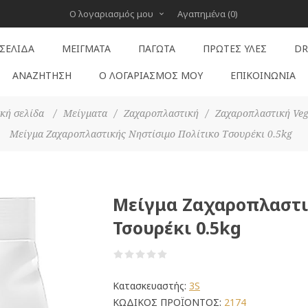
Ο λογαριασμός μου
Αγαπημένα
(0)
 ΣΕΛΊΔΑ
ΜΕΊΓΜΑΤΑ
ΠΑΓΩΤΆ
ΠΡΏΤΕΣ ΎΛΕΣ
DR
ΑΝΑΖΉΤΗΣΗ
Ο ΛΟΓΑΡΙΑΣΜΌΣ ΜΟΥ
ΕΠΙΚΟΙΝΩΝΊΑ
κή σελίδα
/
Μείγματα
/
Ζαχαροπλαστική
/
Ζαχαροπλαστική Ve
Μείγμα Ζαχαροπλαστικής Νηστίσιμο Πολίτικο Τσουρέκι 0.5kg
Μείγμα Ζαχαροπλαστι
Τσουρέκι 0.5kg
Κατασκευαστής:
3S
ΚΩΔΙΚΟΣ ΠΡΟΪΟΝΤΟΣ:
2174