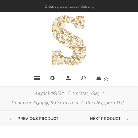
Ο δικός σου προμηθευτής
(0)
Αρχική σελίδα
/
Πρώτες Ύλες
/
Προϊόντα Ζάχαρης & Γλυκαντικά
/
Πολυδεξτρόζη 1kg
PREVIOUS PRODUCT
NEXT PRODUCT