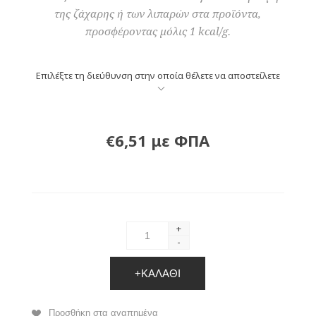
της ζάχαρης ή των λιπαρών στα προϊόντα,
προσφέροντας μόλις 1 kcal/g.
Επιλέξτε τη διεύθυνση στην οποία θέλετε να αποστείλετε
€6,51 με ΦΠΑ
+
-
+ΚΑΛΆΘΙ
Προσθήκη στα αγαπημένα