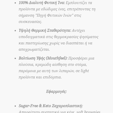
100% Διαλυτή Φυτική Ίνα:
Εμπλουτίζει τα
προϊόντα με εδώδιμες ίνες, επιτρέποντας τη
σήμανση "Πηγή Φυτικών Ινών" στις
συσκευασίες.
Υψηλή Θερμική Σταθερότητα:
Αντέχει
υποδειγματικά στις θερμοκρασίες ψησίματος
και παστερίωσης χωρίς να διασπάται ή να
αποχρωματίζεται.
Βελτίωση Υφής (Mouthfeel):
Προσφέρει μια
πλούσια, κρεμώδη αίσθηση στο στόμα,
παρόμοια με αυτή των λιπαρών, σε light
προϊόντα και επιδόρπια.
Εφαρμογές:
Sugar-Free & Keto Ζαχαροπλαστική:
Απαραίτητο συστατικό για κέικ, soft brownies,