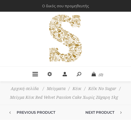
Ο δικός σου προμηθευτής
(0)
Αρχική σελίδα
/
Μείγματα
/
Κέικ
/
Κέϊκ No Sugar
/
Μείγμα Κέικ Red Velvet Passion Cake Χωρίς Ζάχαρη 1kg
PREVIOUS PRODUCT
NEXT PRODUCT