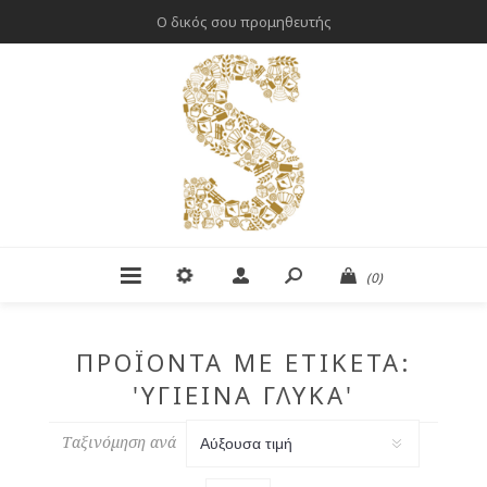
Ο δικός σου προμηθευτής
(0)
ΠΡΟΪΌΝΤΑ ΜΕ ΕΤΙΚΈΤΑ:
'ΥΓΙΕΙΝΆ ΓΛΥΚΆ'
Ταξινόμηση ανά