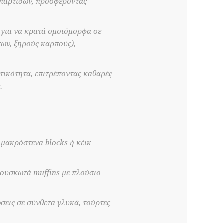
 παρτίδων, προσφέροντας
 για να κρατά ομοιόμορφα σε
των, ξηρούς καρπούς),
τικότητα, επιτρέποντας καθαρές
.
 μακρόστενα blocks ή κέικ
φουσκωτά muffins με πλούσιο
σεις σε σύνθετα γλυκά, τούρτες