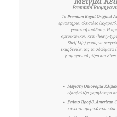
Μείγμα Κέι
Premium Βιομηχανικ
Το
Premium Royal Original 
εργαστήρια, αλυσίδες ζαχαροπλ
γευστική απόδοση. Η προ
αμερικάνικου κέικ (heavy-typ
Shelf Life) χωρίς να στεγν
εκμηδενίζοντας τα σφάλματα ζ
βιομηχανικά μίξερ και δίνει
Μέγιστη Οικονομία Κλίμακ
εξασφαλίζει χαμηλότερο κό
Γνήσιο Προφίλ American C
κάνει τα αμερικάνικα κέικ 