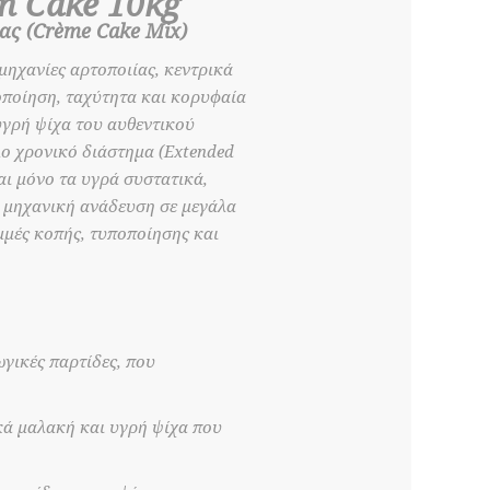
m Cake 10kg
ας (Crème Cake Mix)
μηχανίες αρτοποιίας, κεντρικά
οποίηση, ταχύτητα και κορυφαία
υγρή ψίχα του αυθεντικού
λο χρονικό διάστημα (Extended
ται μόνο τα υγρά συστατικά,
η μηχανική ανάδευση σε μεγάλα
αμμές κοπής, τυποποίησης και
γικές παρτίδες, που
κά μαλακή και υγρή ψίχα που