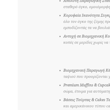
Απόλυτη Παραγωγική Σταθ
σταθερό όγκο, ομοιόμορφη
Κορυφαία Ικανότητα Συγκ
όλο τον όγκο της ζύμης πρ
εμποδίζοντάς τα να βουλιά
Αντοχή σε Βιομηχανική Κο
κοπές σε μερίδες χωρίς να 
Βιομηχανική Παραγωγή Κέ
ταψιού που προορίζονται γ
Premium Muffins & Cupcak
σώμα, έτοιμα για αυτόματη
Βάσεις Τούρτας & Cakes Τ
και αμερικάνικου τύπου cak