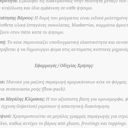
ερότητα:
Εξαλείφει τις διακυμάνσεις στην ποιότητα μεταξύ των
 κυψέλωση και ίδια εμφάνιση σε κάθε ψήσιμο.
ράτησης Βάρους:
Η δομή του μείγματος είναι ειδικά μελετημένη
όσθετα υλικά (σταγόνες σοκολάτας, blueberries, κομμάτια φρού
ξουν στον πάτο κατά το ψήσιμο.
πή:
Το κέικ παρουσιάζει υποδειγματική ελαστικότητα και συνεκ
τρίβεται ή να δημιουργεί φύρα στις αυτόματες κοπτικές μηχανές
Εφαρμογές / Οδηγίες Χρήσης:
ικ:
Ιδανικό για μαζική παραγωγή αμερικάνικων κέικ σε φόρμες,
ια συσκευασία ροής (flow-pack).
es Μεγάλης Κλίμακας:
Η πιο αξιόπιστη βάση για ομοιόμορφα, 
 έγχυση (injection) γεμίσεων ή απαιτητική διακόσμηση.
αψιού:
Χρησιμοποιείται σε μεγάλες γραμμές παραγωγής για στρώ
es, καθώς αντέχει το βάρος από glazes, frostings και toppings.