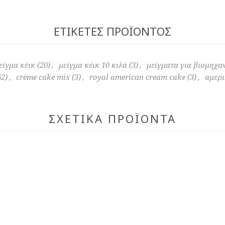
ΕΤΙΚΈΤΕΣ ΠΡΟΪΌΝΤΟΣ
είγμα κέικ
(20)
,
μείγμα κέικ 10 κιλά
(3)
,
μείγματα για βιομηχα
62)
,
crème cake mix
(3)
,
royal american cream cake
(3)
,
αμερι
ΣΧΕΤΙΚΆ ΠΡΟΪΌΝΤΑ