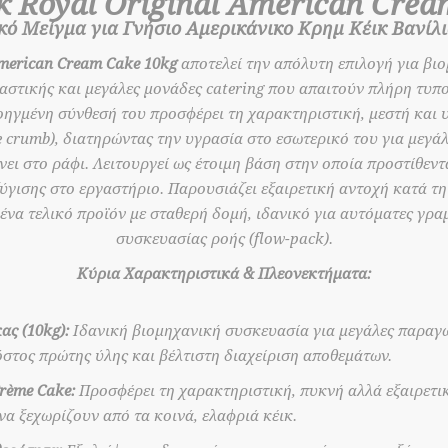
κ Royal Original American Crea
ό Μείγμα για Γνήσιο Αμερικάνικο Κρημ Κέικ Βανίλι
American Cream Cake
10kg
αποτελεί την απόλυτη επιλογή για βιο
αστικής και μεγάλες μονάδες catering που απαιτούν πλήρη τυπ
ηγμένη σύνθεσή του προσφέρει τη χαρακτηριστική, μεστή και 
e crumb), διατηρώντας την υγρασία στο εσωτερικό του για μεγά
ώνει στο ράφι. Λειτουργεί ως έτοιμη βάση στην οποία προστίθεν
ύγισης στο εργαστήριο. Παρουσιάζει εξαιρετική αντοχή κατά τ
 ένα τελικό προϊόν με σταθερή δομή, ιδανικό για αυτόματες γρ
συσκευασίας ροής (flow-pack).
Κύρια Χαρακτηριστικά & Πλεονεκτήματα:
ας (10kg):
Ιδανική βιομηχανική συσκευασία για μεγάλες παραγω
στος πρώτης ύλης και βέλτιστη διαχείριση αποθεμάτων.
rème Cake:
Προσφέρει τη χαρακτηριστική, πυκνή αλλά εξαιρετι
να ξεχωρίζουν από τα κοινά, ελαφριά κέικ.