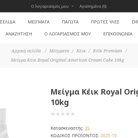
Ο λογαριασμός μου
Αγαπημένα
(0)
 ΣΕΛΊΔΑ
ΜΕΊΓΜΑΤΑ
ΠΑΓΩΤΆ
ΠΡΏΤΕΣ ΎΛΕΣ
DR
ΑΝΑΖΉΤΗΣΗ
Ο ΛΟΓΑΡΙΑΣΜΌΣ ΜΟΥ
ΕΠΙΚΟΙΝΩΝΊΑ
Αρχική σελίδα
/
Μείγματα
/
Κέικ
/
Κέϊκ Premium
/
Μείγμα Κέικ Royal Original American Cream Cake 10kg
Μείγμα Κέικ Royal Or
10kg
Κατασκευαστής:
3S
ΚΩΔΙΚΟΣ ΠΡΟΪΟΝΤΟΣ:
2025-10