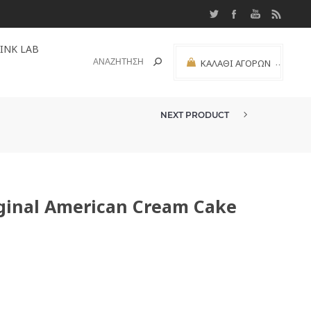
INK LAB
ΚΑΛΆΘΙ ΑΓΟΡΏΝ
(0)
ΜΕΡΙΚΌ ΣΎΝΟΛΟ:
NEXT PRODUCT
iginal American Cream Cake