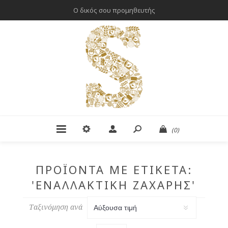
Ο δικός σου προμηθευτής
(0)
ΠΡΟΪΌΝΤΑ ΜΕ ΕΤΙΚΈΤΑ:
'ΕΝΑΛΛΑΚΤΙΚΉ ΖΆΧΑΡΗΣ'
Ταξινόμηση ανά