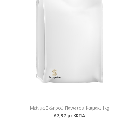
Μείγμα Σκληρού Παγωτού Καϊμάκι 1kg
€7,37 με ΦΠΑ