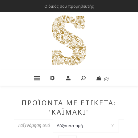
Ο δικός σου προμηθευτής
(0)
ΠΡΟΪΌΝΤΑ ΜΕ ΕΤΙΚΈΤΑ:
'ΚΑΪΜΆΚΙ'
Ταξινόμηση ανά