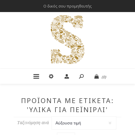
Ο δικός σου προμηθευτής
(0)
ΠΡΟΪΌΝΤΑ ΜΕ ΕΤΙΚΈΤΑ:
'ΥΛΙΚΆ ΓΙΑ ΠΕΪΝΙΡΛΊ'
Ταξινόμηση ανά