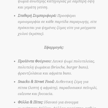
ψωμιά ανώτερης κατηγορίας με λαμπερή όψη
και γεμάτη γεύση.
Σταθερή Συμπεριφορά:
Προσφέρει
ομοιομορφία σε κάθε παρτίδα παραγωγής, είτε
πρόκειται για ψημένες ζύμες είτε για μείγματα
χυλού (κρέπες).
Εφαρμογές:
Προϊόντα Φούρνου:
Λευκό ψωμί πολυτελείας,
πολυτελή ψωμάκια (brioche, burger buns),
φραντζολάκια και αφράτα buns.
Snacks & Street Food:
Αυθεντική ζύμη για
πίτσα (λεπτή ή αφράτη), παραδοσιακό πεϊνιρλί,
calzone και foccacia.
Φύλλα & Πίτες:
Ιδανικό για άνοιγμα