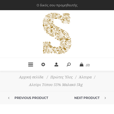
Ο δικός σου προμηθευτής
(0)
Αρχική σελίδα
/
Πρώτες Ύλες
/
Άλευρα
/
Αλεύρι Τύπου 55% Μαλακό 5kg
PREVIOUS PRODUCT
NEXT PRODUCT