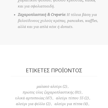
χωριάτικου φύλλου, φύλλου κρούστας, καθώς
και για σφολιατοειδή.
Zαχαροπλαστική & Creperie:
Η τέλεια βάση για
βελούδινους χυλούς κρέπας, pancakes, waffles,
αλλά και για απλά κέικ ή donuts.
ΕΤΙΚΈΤΕΣ ΠΡΟΪΌΝΤΟΣ
μαλακό αλεύρι
(2)
,
πρώτες ύλες ζαχαροπλαστικής
(81)
,
υλικά αρτοποιίας
(47)
,
αλεύρι τύπου 55
(2)
,
αλεύρι για φύλλο
(2)
,
αλεύρι για πίτσα
(4)
,