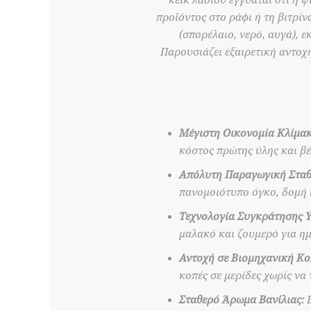
κέικ λαδιού εγγυάται ότι η 
προϊόντος στο ράφι ή τη βιτρίν
(σπορέλαιο, νερό, αυγά), 
Παρουσιάζει εξαιρετική αντοχή
Μέγιστη Οικονομία Κλίμακ
κόστος πρώτης ύλης και βέ
Απόλυτη Παραγωγική Σταθ
πανομοιότυπο όγκο, δομή 
Τεχνολογία Συγκράτησης Υ
μαλακό και ζουμερό για ημέ
Αντοχή σε Βιομηχανική Κο
κοπές σε μερίδες χωρίς να 
Σταθερό Άρωμα Βανίλιας:
Ε