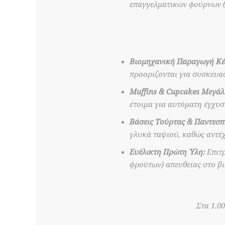
επαγγελματικών φούρνων (
Βιομηχανική Παραγωγή Κέ
προορίζονται για συσκευασ
Muffins & Cupcakes Μεγάλ
έτοιμα για αυτόματη έγχυση
Βάσεις Τούρτας & Παντεσπ
γλυκά ταψιού, καθώς αντέχ
Ευέλικτη Πρώτη Ύλη:
Επιτρ
φρούτων) απευθείας στο β
Στα 1.0