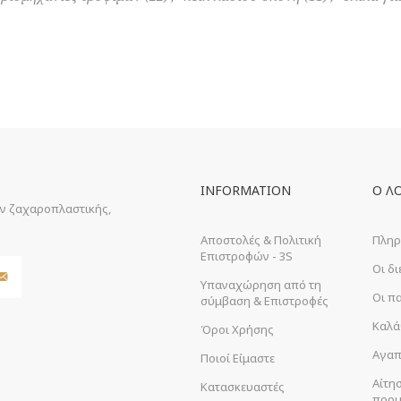
INFORMATION
Ο Λ
ών ζαχαροπλαστικής,
Αποστολές & Πολιτική
Πληρ
Επιστροφών - 3S
Οι δ
Υπαναχώρηση από τη
Οι π
σύμβαση & Επιστροφές
Καλά
Όροι Χρήσης
Αγαπ
Ποιοί Είμαστε
Αίτη
Κατασκευαστές
προμ