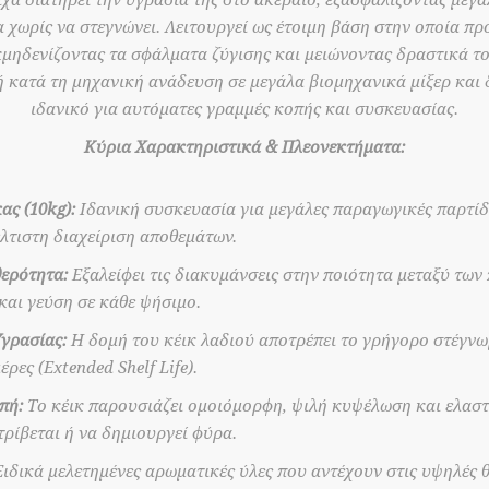
ψίχα διατηρεί την υγρασία της στο ακέραιο, εξασφαλίζοντας μεγά
α χωρίς να στεγνώνει. Λειτουργεί ως έτοιμη βάση στην οποία π
εκμηδενίζοντας τα σφάλματα ζύγισης και μειώνοντας δραστικά τ
 κατά τη μηχανική ανάδευση σε μεγάλα βιομηχανικά μίξερ και δ
ιδανικό για αυτόματες γραμμές κοπής και συσκευασίας.
Κύρια Χαρακτηριστικά & Πλεονεκτήματα:
ας (10kg):
Ιδανική συσκευασία για μεγάλες παραγωγικές παρτίδ
λτιστη διαχείριση αποθεμάτων.
ερότητα:
Εξαλείφει τις διακυμάνσεις στην ποιότητα μεταξύ των
και γεύση σε κάθε ψήσιμο.
γρασίας:
Η δομή του κέικ λαδιού αποτρέπει το γρήγορο στέγνω
ρες (Extended Shelf Life).
πή:
Το κέικ παρουσιάζει ομοιόμορφη, ψιλή κυψέλωση και ελαστ
τρίβεται ή να δημιουργεί φύρα.
ιδικά μελετημένες αρωματικές ύλες που αντέχουν στις υψηλές 