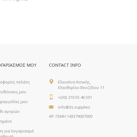
ΟΓΑΡΙΑΣΜΌΣ ΜΟΥ
CONTACT INFO
οφορίες πελάτη
Ελευσίνα Αττικής,
Ελευθερίου Βενιζέλου 11
ιευθύνσεις μου
+(30) 210 55 46 501
αραγγελίες μου
info@3s.supplies
θι αγορών
ΑΡ. ΓΕΜΗ 143379007000
ημένα
ση για λογαριασμό
ηθευτή