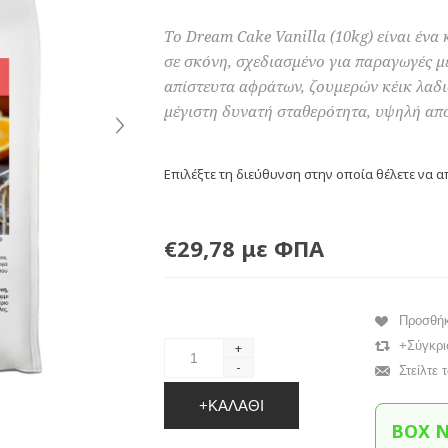
Το Dream Cake Vanilla (10kg) είναι ένα
σε σκόνη, σχεδιασμένο για παραγωγές μ
απίστευτα αφράτων, ζουμερών κέικ λαδι
μέγιστη δυνατή σταθερότητα, υψηλή από
Επιλέξτε τη διεύθυνση στην οποία θέλετε να α
€29,78 με ΦΠΑ
Προσθή
+Σύγκρι
+
-
Στείλτε 
+ΚΑΛΆΘΙ
BOX 