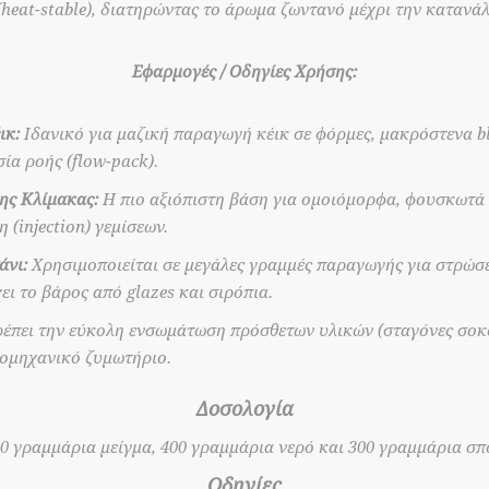
heat-stable), διατηρώντας το άρωμα ζωντανό μέχρι την κατανά
Εφαρμογές / Οδηγίες Χρήσης:
ικ:
Ιδανικό για μαζική παραγωγή κέικ σε φόρμες, μακρόστενα b
ία ροής (flow-pack).
ης Κλίμακας:
Η πιο αξιόπιστη βάση για ομοιόμορφα, φουσκωτά 
 (injection) γεμίσεων.
άνι:
Χρησιμοποιείται σε μεγάλες γραμμές παραγωγής για στρώσε
ει το βάρος από glazes και σιρόπια.
έπει την εύκολη ενσωμάτωση πρόσθετων υλικών (σταγόνες σοκο
ιομηχανικό ζυμωτήριο.
Δοσολογία
00 γραμμάρια μείγμα, 400 γραμμάρια νερό και 300 γραμμάρια σπ
Οδηγίες