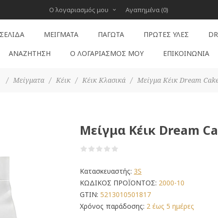
Ο λογαριασμός μου
Αγαπημένα
(0)
 ΣΕΛΊΔΑ
ΜΕΊΓΜΑΤΑ
ΠΑΓΩΤΆ
ΠΡΏΤΕΣ ΎΛΕΣ
DR
ΑΝΑΖΉΤΗΣΗ
Ο ΛΟΓΑΡΙΑΣΜΌΣ ΜΟΥ
ΕΠΙΚΟΙΝΩΝΊΑ
/
Μείγματα
/
Κέικ
/
Κέικ Κλασικά
/
Μείγμα Κέικ Dream Cake 
Μείγμα Κέικ Dream Ca
Κατασκευαστής:
3S
ΚΩΔΙΚΟΣ ΠΡΟΪΟΝΤΟΣ:
2000-10
GTIN:
5213010501817
Χρόνος παράδοσης:
2 έως 5 ημέρες