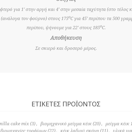
 φτερό για 1' στην αργή και 4' στην μεσαία ταχύτητα (στο τέλος
o
 (ανάλογα τον φούρνο) στους 175
C για 45' περίπου τα 500 γρα
o
περίπου, ψήνουμε για 22' στους 185
C.
Αποθήκευση
Σε σκιερό και δροσερό μέρος.
ΕΤΙΚΈΤΕΣ ΠΡΟΪΌΝΤΟΣ
nilla cake mix
(3)
,
βιομηχανικό μείγμα κέικ
(20)
,
μείγμα κέικ 
 βιομηχανίες τροφίμων
(22)
,
κέικ λαδιού σκόνη
(11)
,
υλικά για