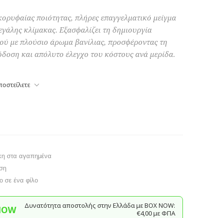
 κορυφαίας ποιότητας, πλήρες επαγγελματικό μείγμα
εγάλης κλίμακας. Εξασφαλίζει τη δημιουργία
ού με πλούσιο άρωμα βανίλιας, προσφέροντας τη
δοση και απόλυτο έλεγχο του κόστους ανά μερίδα.
ποστείλετε
κη στα αγαπημένα
ση
το σε ένα φίλο
Δυνατότητα αποστολής στην Ελλάδα με BΟΧ ΝOW:
NOW
€4,00 με ΦΠΑ