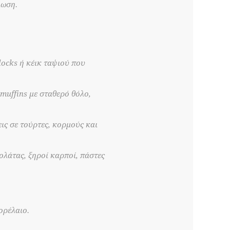
λωση.
locks ή κέικ ταψιού που
muffins με σταθερό θόλο,
ις σε τούρτες, κορμούς και
λάτας, ξηροί καρποί, πάστες
ορέλαιο.