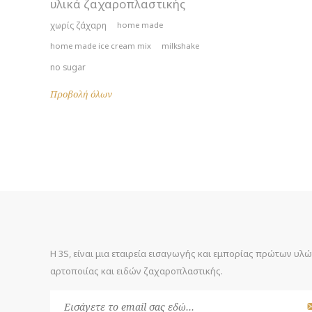
υλικά ζαχαροπλαστικής
χωρίς ζάχαρη
home made
home made ice cream mix
milkshake
no sugar
Προβολή όλων
Η 3S, είναι μια εταιρεία εισαγωγής και εμπορίας πρώτων υλ
αρτοποιίας και ειδών ζαχαροπλαστικής.