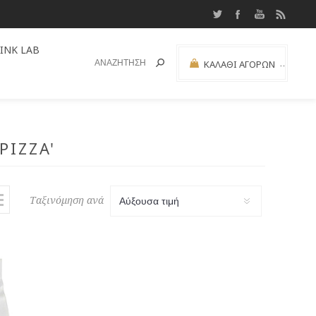
INK LAB
ΚΑΛΆΘΙ ΑΓΟΡΏΝ
(0)
ΜΕΡΙΚΌ ΣΎΝΟΛΟ:
PIZZA'
Ταξινόμηση ανά