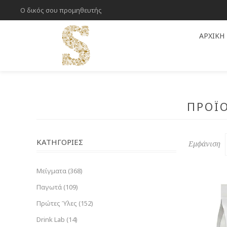
Ο δικός σου προμηθευτής
ΑΡΧΙΚΉ
ΠΡΟΪΌ
ΚΑΤΗΓΟΡΊΕΣ
Εμφάνιση
Μείγματα (368)
Παγωτά (109)
Πρώτες Ύλες (152)
Drink Lab (14)