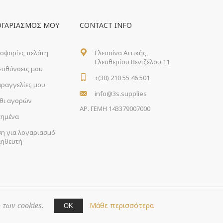
ΟΓΑΡΙΑΣΜΌΣ ΜΟΥ
CONTACT INFO
οφορίες πελάτη
Ελευσίνα Αττικής,
Ελευθερίου Βενιζέλου 11
ιευθύνσεις μου
+(30) 210 55 46 501
αραγγελίες μου
info@3s.supplies
θι αγορών
ΑΡ. ΓΕΜΗ 143379007000
ημένα
ση για λογαριασμό
ηθευτή
Μάθε περισσότερα
 των cookies.
ΟΚ