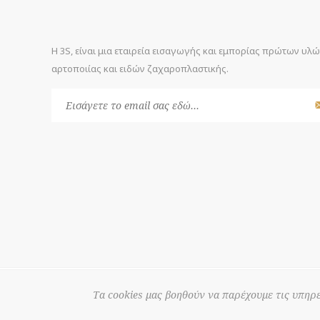
Η 3S, είναι μια εταιρεία εισαγωγής και εμπορίας πρώτων υλ
αρτοποιίας και ειδών ζαχαροπλαστικής.
© 2026 3S
Powered by
nopCommerce
Τα cookies μας βοηθούν να παρέχουμε τις υπηρε