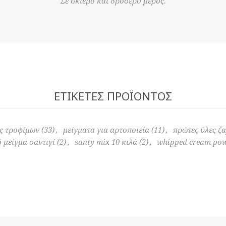
Σε σκιερό και δροσερό μέρος.
ΕΤΙΚΈΤΕΣ ΠΡΟΪΌΝΤΟΣ
ς τροφίμων
(33)
,
μείγματα για αρτοποιεία
(11)
,
πρώτες ύλες ζ
 μείγμα σαντιγί
(2)
,
santy mix 10 κιλά
(2)
,
whipped cream pow