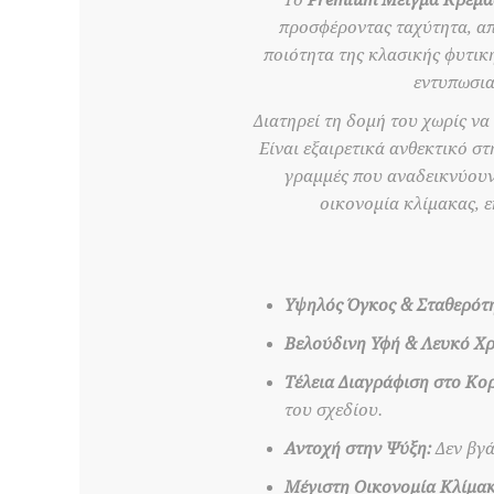
Το
Premium Μείγμα Κρέμας
προσφέροντας ταχύτητα, απ
ποιότητα της κλασικής φυτικ
εντυπωσια
Διατηρεί τη δομή του χωρίς να
Είναι εξαιρετικά ανθεκτικό σ
γραμμές που αναδεικνύουν 
οικονομία κλίμακας, ε
Υψηλός Όγκος & Σταθερότ
Βελούδινη Υφή & Λευκό Χ
Τέλεια Διαγράφιση στο Κο
του σχεδίου.
Αντοχή στην Ψύξη:
Δεν βγά
Μέγιστη Οικονομία Κλίμακ