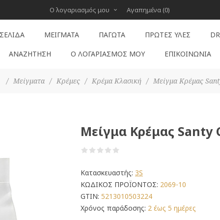
Ο λογαριασμός μου
Αγαπημένα
(0)
 ΣΕΛΊΔΑ
ΜΕΊΓΜΑΤΑ
ΠΑΓΩΤΆ
ΠΡΏΤΕΣ ΎΛΕΣ
DR
ΑΝΑΖΉΤΗΣΗ
Ο ΛΟΓΑΡΙΑΣΜΌΣ ΜΟΥ
ΕΠΙΚΟΙΝΩΝΊΑ
/
Μείγματα
/
Κρέμες
/
Κρέμα Κλασική
/
Μείγμα Κρέμας Sant
Μείγμα Κρέμας Santy 
Κατασκευαστής:
3S
ΚΩΔΙΚΟΣ ΠΡΟΪΟΝΤΟΣ:
2069-10
GTIN:
5213010503224
Χρόνος παράδοσης:
2 έως 5 ημέρες