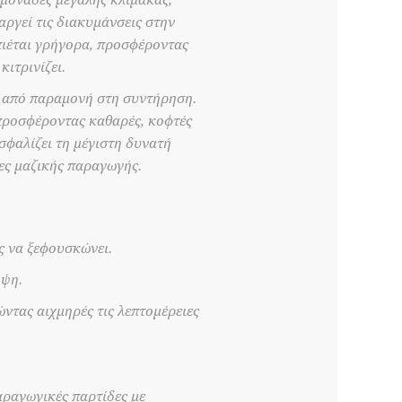
 μονάδες μεγάλης κλίμακας,
ργεί τις διακυμάνσεις στην
πιέται γρήγορα, προσφέροντας
ιτρινίζει.
τά από παραμονή στη συντήρηση.
 προσφέροντας καθαρές, κοφτές
σφαλίζει τη μέγιστη δυνατή
κες μαζικής παραγωγής.
ς να ξεφουσκώνει.
όψη.
τας αιχμηρές τις λεπτομέρειες
ραγωγικές παρτίδες με