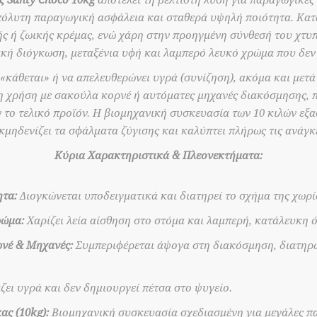
 Santy Choco 10kg
αποτελεί τη βέλτιστη λύση για παραγωγικές
όλυτη παραγωγική ασφάλεια και σταθερά υψηλή ποιότητα. Κατα
ής ή ζωικής κρέμας, ενώ χάρη στην προηγμένη σύνθεσή του χτυ
κή διόγκωση, μεταξένια υφή και λαμπερό λευκό χρώμα που δεν κ
 «κάθεται» ή να απελευθερώνει υγρά (συνίζηση), ακόμα και με
τη χρήση με σακούλα κορνέ ή αυτόματες μηχανές διακόσμησης,
το τελικό προϊόν. Η βιομηχανική συσκευασία των 10 κιλών εξα
κμηδενίζει τα σφάλματα ζύγισης και καλύπτει πλήρως τις ανάγ
Κύρια Χαρακτηριστικά & Πλεονεκτήματα:
ητα:
Διογκώνεται υποδειγματικά και διατηρεί το σχήμα της χωρί
ρώμα:
Χαρίζει λεία αίσθηση στο στόμα και λαμπερή, κατάλευκη 
ρνέ & Μηχανές:
Συμπεριφέρεται άψογα στη διακόσμηση, διατηρών
ζει υγρά και δεν δημιουργεί πέτσα στο ψυγείο.
ας (10kg):
Βιομηχανική συσκευασία σχεδιασμένη για μεγάλες πα