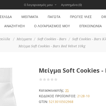
Ο λογαριασμός μου
Αγαπημένα
(0)
 ΣΕΛΊΔΑ
ΜΕΊΓΜΑΤΑ
ΠΑΓΩΤΆ
ΠΡΏΤΕΣ ΎΛΕΣ
DR
ΑΝΑΖΉΤΗΣΗ
Ο ΛΟΓΑΡΙΑΣΜΌΣ ΜΟΥ
ΕΠΙΚΟΙΝΩΝΊΑ
σελίδα
/
Μείγματα
/
Soft Cookies - Bars
/
Soft Cookies - Bars Κ
Μείγμα Soft Cookies - Bars Red Velvet 10kg
Μείγμα Soft Cookies -
Κατασκευαστής:
3S
ΚΩΔΙΚΟΣ ΠΡΟΪΟΝΤΟΣ:
2128-10
GTIN:
5213010502968