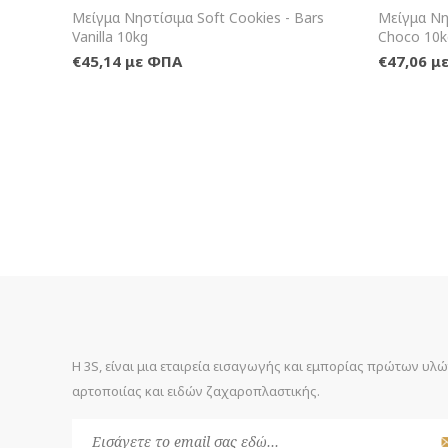
+Καλάθι
Μείγμα Νηστίσιμα Soft Cookies - Bars
Μείγμα Νη
Vanilla 10kg
Choco 10k
€45,14 με ΦΠΑ
€47,06 μ
Η 3S, είναι μια εταιρεία εισαγωγής και εμπορίας πρώτων υλ
αρτοποιίας και ειδών ζαχαροπλαστικής.