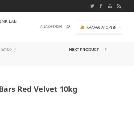
INK LAB
ΚΑΛΆΘΙ ΑΓΟΡΏΝ
(0)
ΜΕΡΙΚΌ ΣΎΝΟΛΟ:
λασικό
/
NEXT PRODUCT
 Bars Red Velvet 10kg