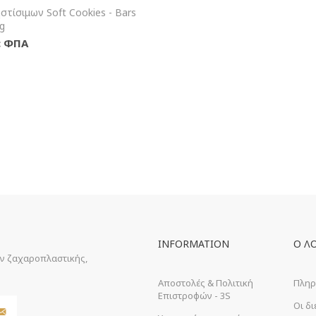
+Καλάθι
στίσιμων Soft Cookies - Bars
g
ε ΦΠΑ
INFORMATION
Ο Λ
ών ζαχαροπλαστικής,
Αποστολές & Πολιτική
Πληρ
Επιστροφών - 3S
Οι δ