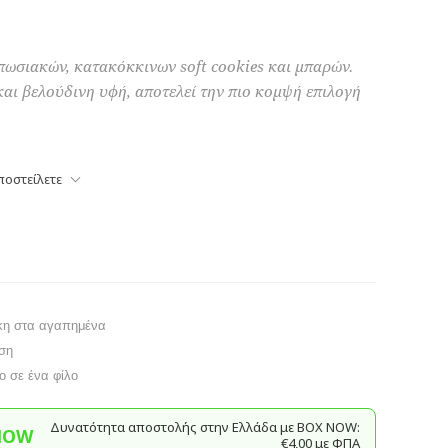
πωσιακών, κατακόκκινων soft cookies και μπαρών.
και βελούδινη υφή, αποτελεί την πιο κομψή επιλογή
ποστείλετε
κη στα αγαπημένα
ση
το σε ένα φίλο
Δυνατότητα αποστολής στην Ελλάδα με BΟΧ ΝOW:
NOW
€4,00 με ΦΠΑ