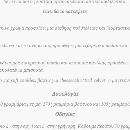
δεν είναι μόνο γευστικά άρτιο, αλλά και οπτικά καθηλωτικό.
Γιατί θα το λατρέψετε:
κινο χρώμα προσδίδει μια αίσθηση πολυτέλειας και "εορταστικ
λώνει και το όνομά του, προσφέρει μια εξαιρετικά μαλακή και 
νδυασμός διακριτικού κακάο και πλούσιας βανίλιας προσφέρει
οκολατένια μπισκότα.
 για soft cookies, βάσεις για cheesecake "Red Velvet" ή μοντέρ
Δοσολογία
00 γραμμάρια μείγμα, 170 γραμμάρια βούτυρο και 100 γραμμαρία
Οδηγίες
ιο 2΄ στην αργή και 5΄στην γρήγορη. Κόβουμε περίπου 70 γρα