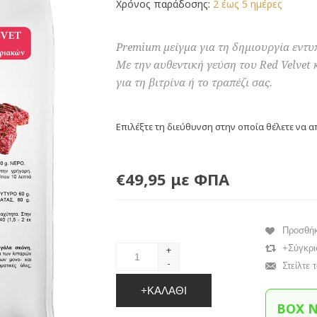
Χρόνος παράδοσης:
2 έως 5 ημέρες
Premium μείγμα για τη δημιουργία εντυ
Με την αυθεντική γεύση του Red Velvet 
για τη βιτρίνα ή το τραπέζι σας.
Επιλέξτε τη διεύθυνση στην οποία θέλετε να α
€49,95 με ΦΠΑ
Προσθή
+Σύγκρι
+
-
Στείλτε 
+ΚΑΛΆΘΙ
BOX 