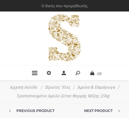
Ο δικός σου προμηθευτής
(0)
Αρχική σελίδα
/
Πρώτες Ύλες
/
Άμυλα & Παράγωγα
/
Τροποποιημένο Άμυλο Σίτου Θερμής Μίξης 25kg
PREVIOUS PRODUCT
NEXT PRODUCT