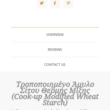
OVERVIEW
REVIEWS
CONTACT US
Τροποποιημένο Άμυλο
Σίτου Θερμής Μίξης
(Cook-up Modified Wheat
Starch)