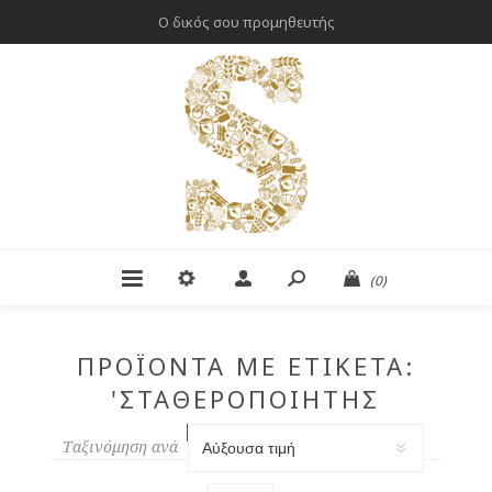
Ο δικός σου προμηθευτής
(0)
ΠΡΟΪΌΝΤΑ ΜΕ ΕΤΙΚΈΤΑ:
'ΣΤΑΘΕΡΟΠΟΙΗΤΉΣ
ΚΡΈΜΑΣ'
Ταξινόμηση ανά