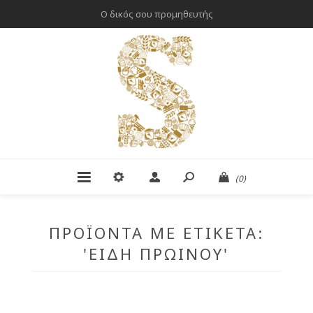
Ο δικός σου προμηθευτής
(0)
ΠΡΟΪΌΝΤΑ ΜΕ ΕΤΙΚΈΤΑ:
'ΕΊΔΗ ΠΡΩΙΝΟΎ'