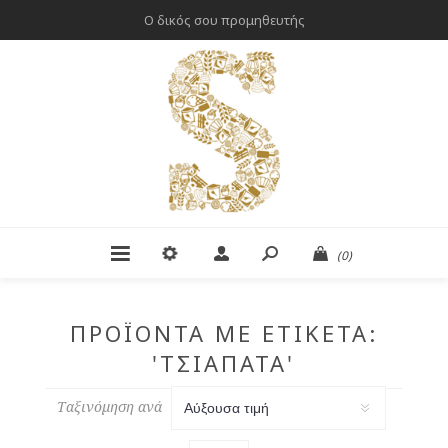
Ο δικός σου προμηθευτής
(0)
ΠΡΟΪΌΝΤΑ ΜΕ ΕΤΙΚΈΤΑ:
'ΤΣΙΑΠΆΤΑ'
Ταξινόμηση ανά