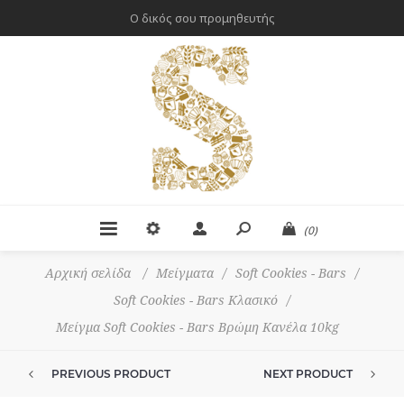
Ο δικός σου προμηθευτής
(0)
Αρχική σελίδα
/
Μείγματα
/
Soft Cookies - Bars
/
Soft Cookies - Bars Κλασικό
/
Μείγμα Soft Cookies - Bars Βρώμη Κανέλα 10kg
PREVIOUS PRODUCT
NEXT PRODUCT