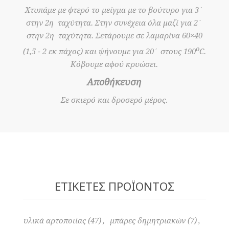
Χτυπάμε με φτερό το μείγμα με το βούτυρο για 3΄
στην 2η ταχύτητα. Στην συνέχεια όλα μαζί για 2΄
στην 2η ταχύτητα. Σετάρουμε σε λαμαρίνα 60×40
ο
(1,5 - 2 εκ πάχος) και ψήνουμε για 20΄ στους 190
C.
Κόβουμε αφού κρυώσει.
Αποθήκευση
Σε σκιερό και δροσερό μέρος.
ΕΤΙΚΈΤΕΣ ΠΡΟΪΌΝΤΟΣ
υλικά αρτοποιίας
(47)
,
μπάρες δημητριακών
(7)
,