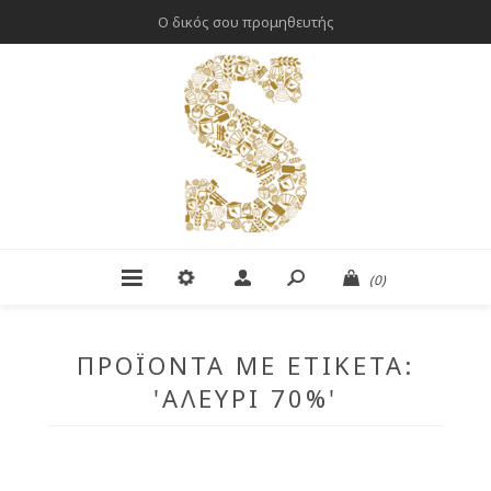
Ο δικός σου προμηθευτής
(0)
ΠΡΟΪΌΝΤΑ ΜΕ ΕΤΙΚΈΤΑ:
'ΑΛΕΎΡΙ 70%'